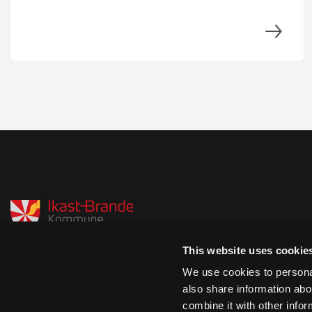
This website uses cookie
Ikast-Brande Kommune
We use cookies to personal
Rådhusstrædet 6
also share information abo
7430 Ikast
combine it with other infor