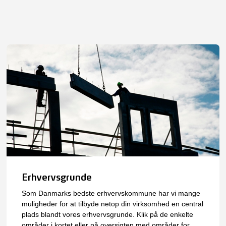
Erhvervsgrunde
Som Danmarks bedste erhvervskommune har vi mange
muligheder for at tilbyde netop din virksomhed en central
plads blandt vores erhvervsgrunde. Klik på de enkelte
områder i kortet eller på oversigten med områder for