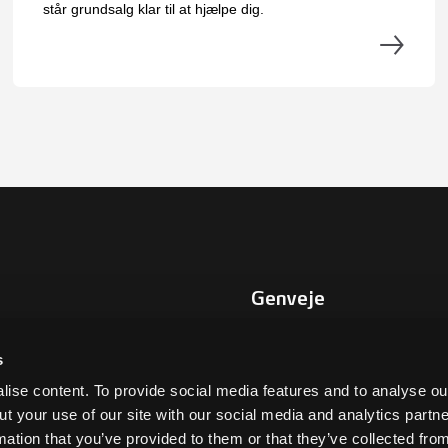
står grundsalg klar til at hjælpe dig.
Genveje
Livet her
Kort over kommunen
s
Databeskyttelse
ise content. To provide social media features and to analyse our
Tilgængelighedserklæring
ut your use of our site with our social media and analytics part
mation that you’ve provided to them or that they’ve collected fro