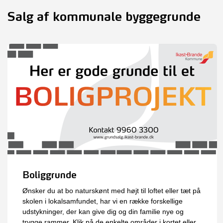
Salg af kommunale byggegrunde
Boliggrunde
Ønsker du at bo naturskønt med højt til loftet eller tæt på
skolen i lokalsamfundet, har vi en række forskellige
udstykninger, der kan give dig og din familie nye og
trygge rammer. Klik på de enkelte områder i kortet eller