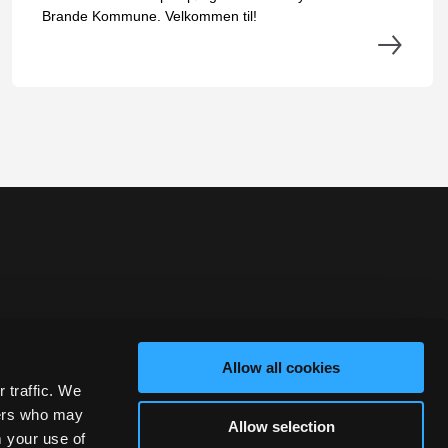
Brande Kommune. Velkommen til!
Allow all cookies
 traffic. We
ners who may
Allow selection
m your use of